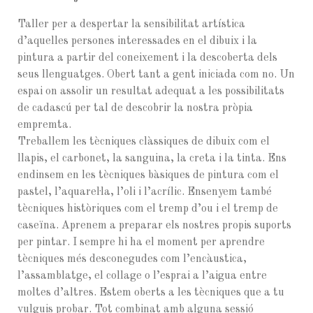
Taller per a despertar la sensibilitat artística
d’aquelles persones interessades en el dibuix i la
pintura a partir del coneixement i la descoberta dels
seus llenguatges. Obert tant a gent iniciada com no. Un
espai on assolir un resultat adequat a les possibilitats
de cadascú per tal de descobrir la nostra pròpia
empremta.
Treballem les tècniques clàssiques de dibuix com el
llapis, el carbonet, la sanguina, la creta i la tinta. Ens
endinsem en les tècniques bàsiques de pintura com el
pastel, l’aquarel·la, l’oli i l’acrílic. Ensenyem també
tècniques històriques com el tremp d’ou i el tremp de
caseïna. Aprenem a preparar els nostres propis suports
per pintar. I sempre hi ha el moment per aprendre
tècniques més desconegudes com l’encàustica,
l’assamblatge, el collage o l’esprai a l’aigua entre
moltes d’altres. Estem oberts a les tècniques que a tu
vulguis probar. Tot combinat amb alguna sessió